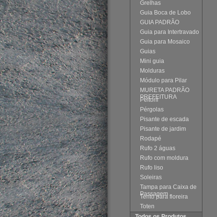
Grelhas
Guia Boca de Lobo
GUIA PADRÃO
Guia para Intertravado
Guia para Mosaico
Guias
Mini guia
Molduras
Módulo para Pilar
MURETA PADRÃO
PREFEITURA
Peitoril
Pérgolas
Pisante de escada
Pisante de jardim
Rodapé
Rufo 2 águas
Rufo com moldura
Rufo liso
Soleiras
Tampa para Caixa de
Passagem
Tento para floreira
Toten
Todos os Produtos