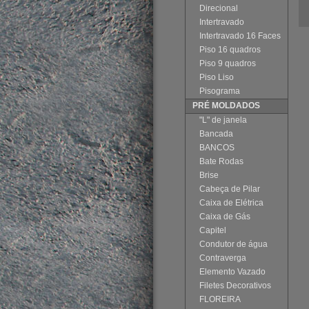
Direcional
Intertravado
Intertravado 16 Faces
Piso 16 quadros
Piso 9 quadros
Piso Liso
Pisograma
PRÉ MOLDADOS
"L" de janela
Bancada
BANCOS
Bate Rodas
Brise
Cabeça de Pilar
Caixa de Elétrica
Caixa de Gás
Capitel
Condutor de água
Contraverga
Elemento Vazado
Filetes Decorativos
FLOREIRA