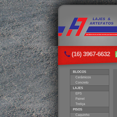
(16) 3967-6632
BLOCOS
Cerâmicos
Concreto
LAJES
EPS
Painel
Treliça
PISOS
Caquinho